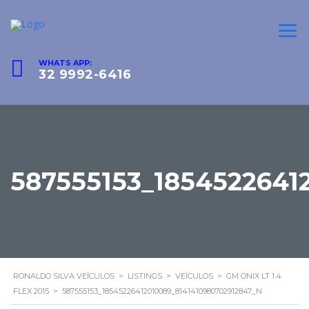
WHATS APP:
32 9992-6416
587555153_1854522641
RONALDO SILVA VEÍCULOS
>
LISTINGS
>
VEÍCULOS
>
GM ONIX LT 1.4
FLEX 2015
>
587555153_18545226412010089_8141410980702912847_N