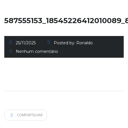
587555153_18545226412010089_
25/11/2025
Posted by:
Ronaldo
Nenhum comentário
COMPARTILHAR