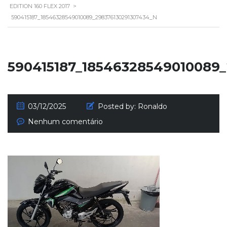
EDITION 160 FLEX 2017
>
590415187_18546328549010089_298376130291307434_N
590415187_18546328549010089
03/12/2025
Posted by:
Ronaldo
Nenhum comentário