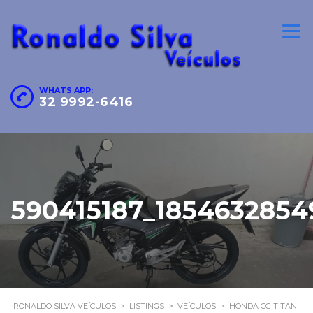
WHATS APP:
32 9992-6416
590415187_1854632854
RONALDO SILVA VEÍCULOS
>
LISTINGS
>
VEÍCULOS
>
HONDA CG TITAN