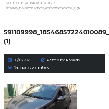
EVOLUTION BLUELINK 1.0 FLEX 2022
>
591109998_18546857224010089_6535058780016000134_N (1)
591109998_18546857224010089
(1)
05/12/2025
Posted by:
Ronaldo
Nenhum comentário