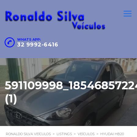
WHATS APP:
32 9992-6416
591109998_185468572
(1)
RONALDO SILVA VEÍCULOS
>
LISTINGS
>
VEÍCULOS
>
HYUDAI HB20