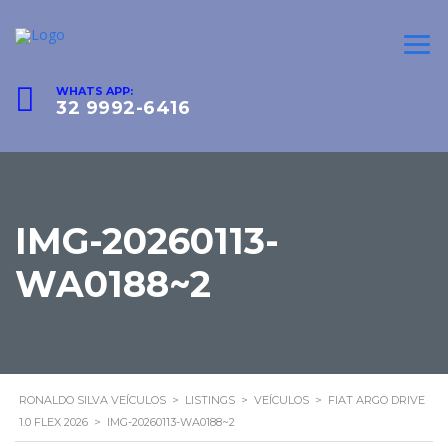
WHATS APP:
32 9992-6416
IMG-20260113-
WA0188~2
RONALDO SILVA VEÍCULOS
>
LISTINGS
>
VEÍCULOS
>
FIAT ARGO DRIVE
1.0 FLEX 2026
>
IMG-20260113-WA0188~2