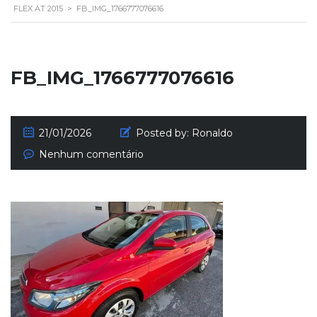
FLEX AT 2015
>
FB_IMG_1766777076616
FB_IMG_1766777076616
21/01/2026
Posted by:
Ronaldo
Nenhum comentário