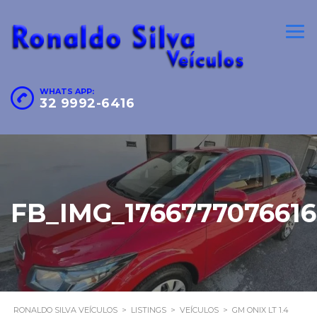
WHATS APP:
32 9992-6416
FB_IMG_1766777076616
RONALDO SILVA VEÍCULOS
>
LISTINGS
>
VEÍCULOS
>
GM ONIX LT 1.4