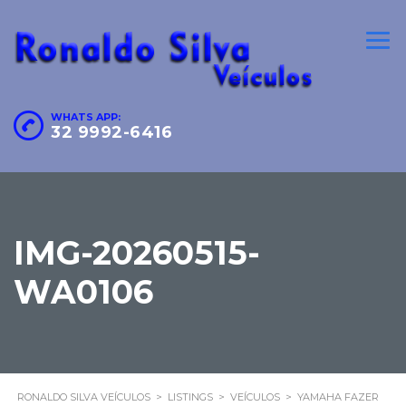
WHATS APP:
32 9992-6416
IMG-20260515-
WA0106
RONALDO SILVA VEÍCULOS
>
LISTINGS
>
VEÍCULOS
>
YAMAHA FAZER