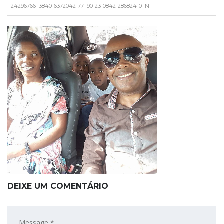
24296766_384016372042177_9012310842128682410_N
DEIXE UM COMENTÁRIO