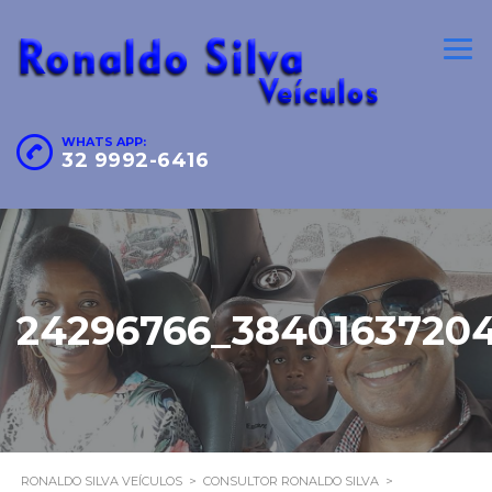
WHATS APP:
32 9992-6416
24296766_38401637204
RONALDO SILVA VEÍCULOS
>
CONSULTOR RONALDO SILVA
>