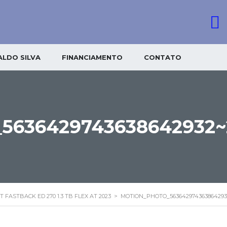
LDO SILVA
FINANCIAMENTO
CONTATO
636429743638642932~
T FASTBACK ED 270 1.3 TB FLEX AT 2023
>
MOTION_PHOTO_563642974363864293