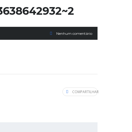
3638642932~2
Nenhum comentário
COMPARTILHAR