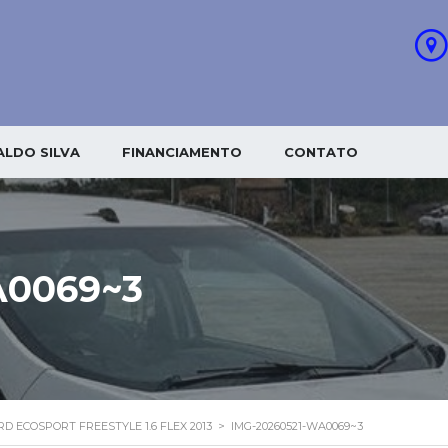
LDO SILVA
FINANCIAMENTO
CONTATO
A0069~3
RD ECOSPORT FREESTYLE 1.6 FLEX 2013
>
IMG-20260521-WA0069~3