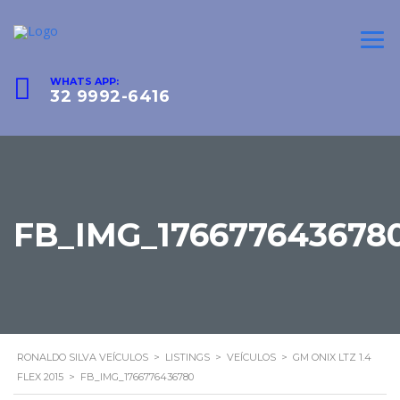
WHATS APP:
32 9992-6416
FB_IMG_176677643678
RONALDO SILVA VEÍCULOS
>
LISTINGS
>
VEÍCULOS
>
GM ONIX LTZ 1.4
FLEX 2015
>
FB_IMG_1766776436780