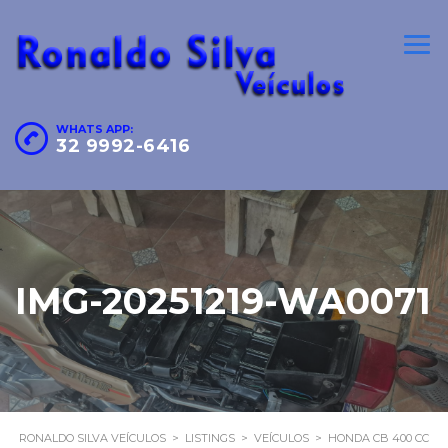
WHATS APP:
32 9992-6416
IMG-20251219-WA0071
RONALDO SILVA VEÍCULOS
>
LISTINGS
>
VEÍCULOS
>
HONDA CB 400 CC