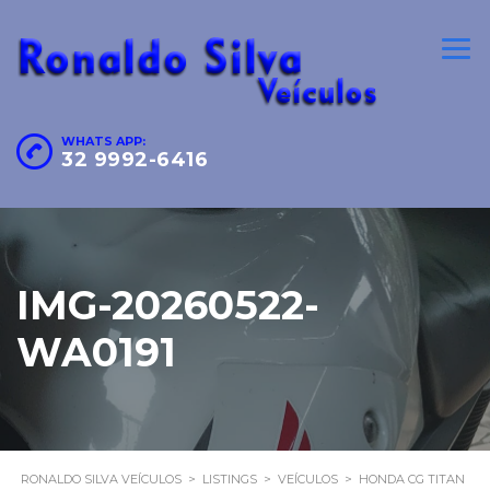
WHATS APP:
32 9992-6416
IMG-20260522-
WA0191
RONALDO SILVA VEÍCULOS
>
LISTINGS
>
VEÍCULOS
>
HONDA CG TITAN