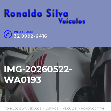
WHATS APP:
32 9992-6416
IMG-20260522-
WA0193
RONALDO SILVA VEÍCULOS
>
LISTINGS
>
VEÍCULOS
>
HONDA CG TITAN