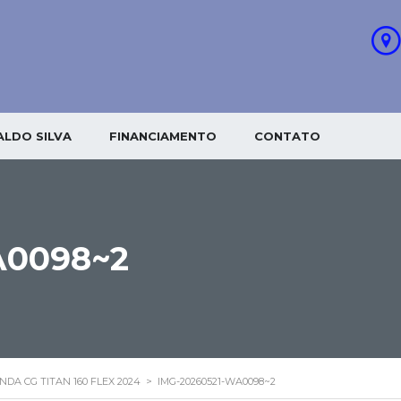
LDO SILVA
FINANCIAMENTO
CONTATO
A0098~2
NDA CG TITAN 160 FLEX 2024
>
IMG-20260521-WA0098~2