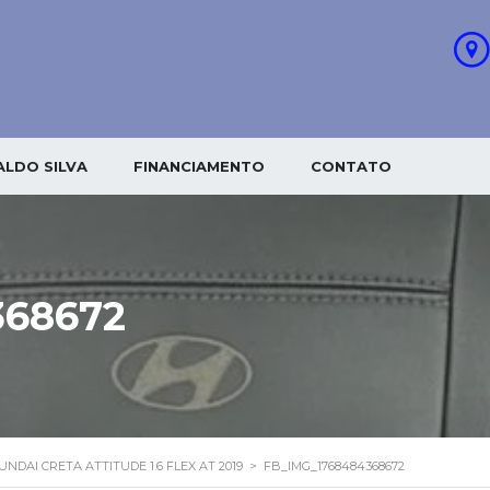
LDO SILVA
FINANCIAMENTO
CONTATO
368672
UNDAI CRETA ATTITUDE 1.6 FLEX AT 2019
>
FB_IMG_1768484368672