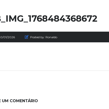
_IMG_1768484368672
20/01/2026
Posted by:
Ronaldo
E UM COMENTÁRIO