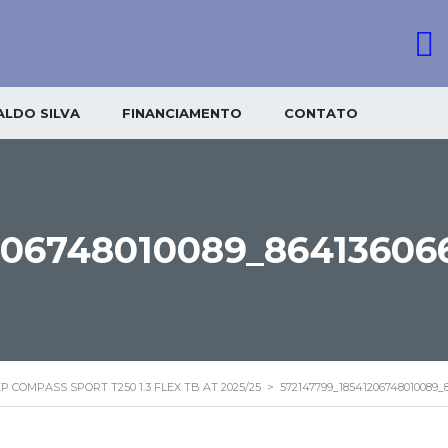
LDO SILVA
FINANCIAMENTO
CONTATO
206748010089_86413606
EP COMPASS SPORT T250 1.3 FLEX TB AT 2025/25
>
572147799_18541206748010089_