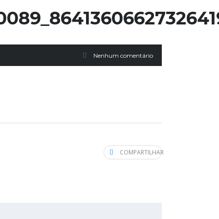
0089_8641360662732641
Nenhum comentário
COMPARTILHAR