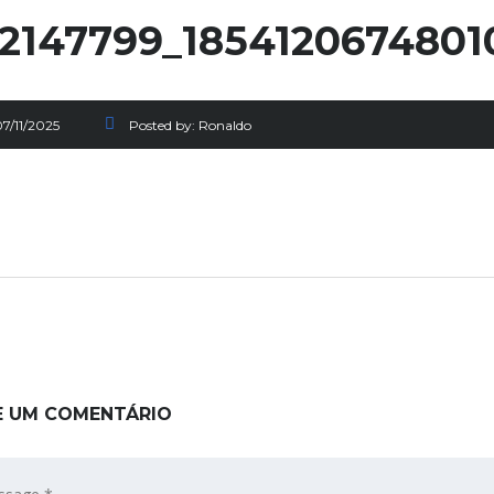
2147799_1854120674801
7/11/2025
Posted by:
Ronaldo
E UM COMENTÁRIO