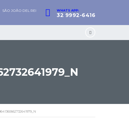
SÃO JOÃO DEL REI
WHATS APP:
32 9992-6416
62732641979_N
8641360662732641979_N