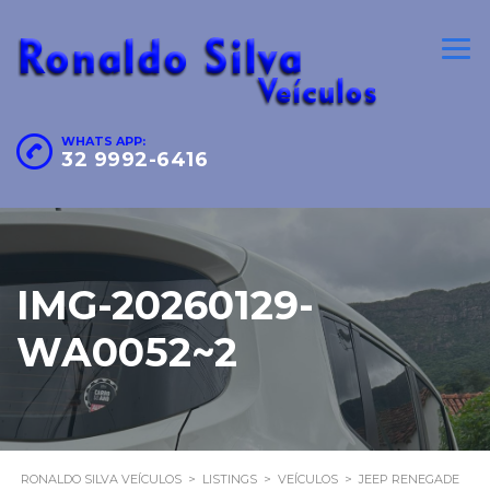
WHATS APP:
32 9992-6416
IMG-20260129-
WA0052~2
RONALDO SILVA VEÍCULOS
>
LISTINGS
>
VEÍCULOS
>
JEEP RENEGADE