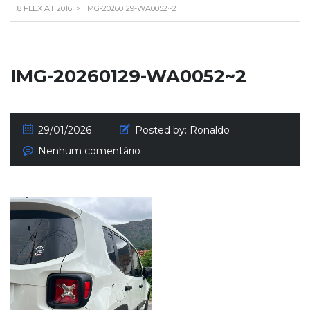
1.8 FLEX AT 2016
>
IMG-20260129-WA0052~2
IMG-20260129-WA0052~2
29/01/2026
Posted by:
Ronaldo
Nenhum comentário