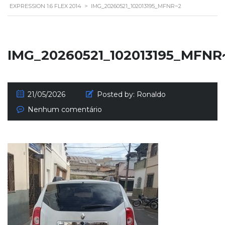
EXPRESSION 1.6 FLEX 2014
>
IMG_20260521_102013195_MFNR~2
IMG_20260521_102013195_MFNR
21/05/2026
Posted by:
Ronaldo
Nenhum comentário