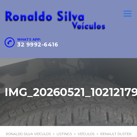
WHATS APP:
32 9992-6416
IMG_20260521_1021217
RONALDO SILVA VEÍCULOS
>
LISTINGS
>
VEÍCULOS
>
RENAULT DUSTER