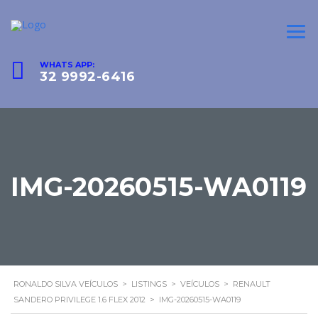
WHATS APP:
32 9992-6416
IMG-20260515-WA0119
RONALDO SILVA VEÍCULOS
>
LISTINGS
>
VEÍCULOS
>
RENAULT
SANDERO PRIVILEGE 1.6 FLEX 2012
>
IMG-20260515-WA0119