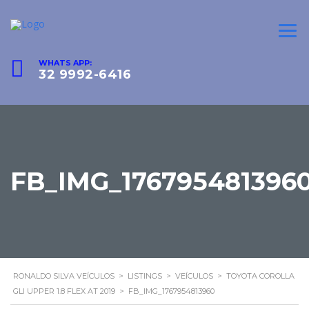
WHATS APP:
32 9992-6416
FB_IMG_176795481396
RONALDO SILVA VEÍCULOS
>
LISTINGS
>
VEÍCULOS
>
TOYOTA COROLLA
GLI UPPER 1.8 FLEX AT 2019
>
FB_IMG_1767954813960