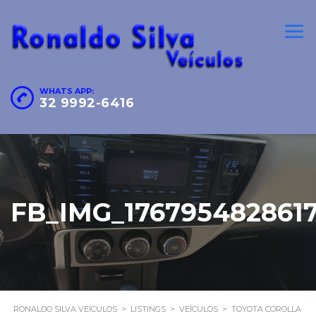
WHATS APP:
32 9992-6416
FB_IMG_176795482861
RONALDO SILVA VEÍCULOS
>
LISTINGS
>
VEÍCULOS
>
TOYOTA COROLLA