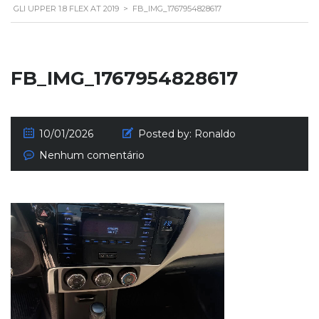
GLI UPPER 1.8 FLEX AT 2019
>
FB_IMG_1767954828617
FB_IMG_1767954828617
10/01/2026
Posted by:
Ronaldo
Nenhum comentário