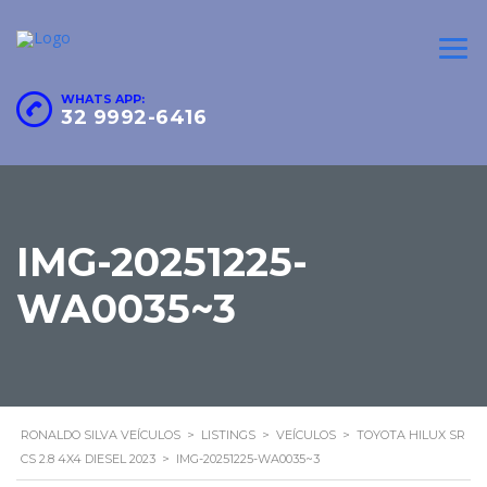
WHATS APP:
32 9992-6416
IMG-20251225-
WA0035~3
RONALDO SILVA VEÍCULOS
>
LISTINGS
>
VEÍCULOS
>
TOYOTA HILUX SR
CS 2.8 4X4 DIESEL 2023
>
IMG-20251225-WA0035~3