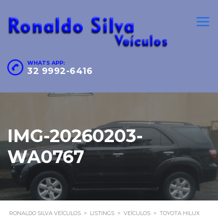
WHATS APP:
32 9992-6416
IMG-20260203-
WA0767
RONALDO SILVA VEÍCULOS
>
LISTINGS
>
VEÍCULOS
>
TOYOTA HILUX