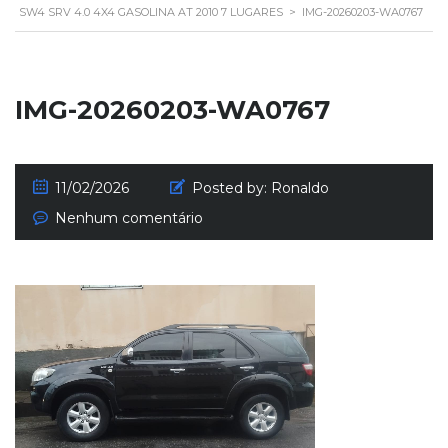
SW4 SRV 4.0 4X4 GASOLINA AT 2010 7 LUGARES
>
IMG-20260203-WA0767
IMG-20260203-WA0767
11/02/2026
Posted by:
Ronaldo
Nenhum comentário