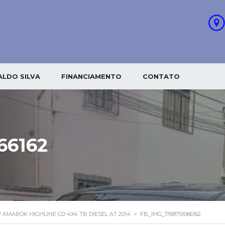
LDO SILVA
FINANCIAMENTO
CONTATO
66162
 AMAROK HIGHLINE CD 4X4 TB DIESEL AT 2014
>
FB_IMG_1768751066162