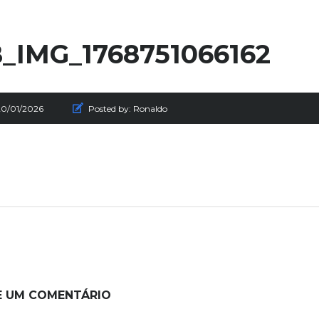
_IMG_1768751066162
20/01/2026
Posted by:
Ronaldo
E UM COMENTÁRIO