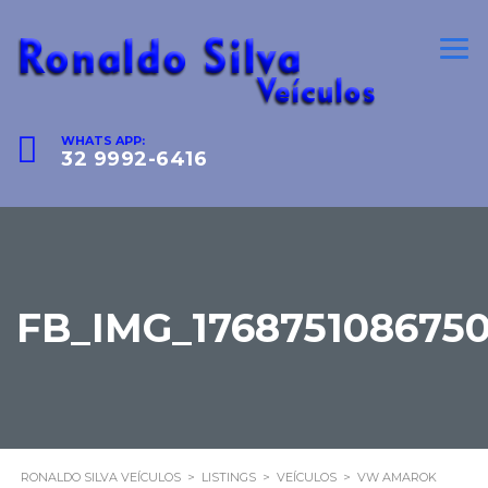
WHATS APP:
32 9992-6416
FB_IMG_176875108675
RONALDO SILVA VEÍCULOS
>
LISTINGS
>
VEÍCULOS
>
VW AMAROK