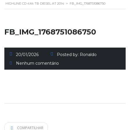
HIGHLINE CD 4X4 TB DIESEL AT 2014
>
FB_IMG_1768751086750
FB_IMG_1768751086750
20/01/2026
Posted by:
Ronaldo
Nenhum comentário
COMPARTILHAR