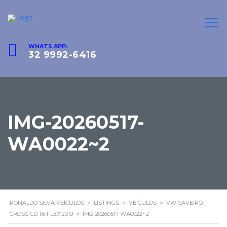
WHATS APP:
32 9992-6416
IMG-20260517-
WA0022~2
RONALDO SILVA VEÍCULOS
>
LISTINGS
>
VEÍCULOS
>
VW SAVEIRO
CROSS CD 1.6 FLEX 2019
>
IMG-20260517-WA0022~2