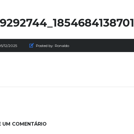
9292744_185468413870
05/12/2025
Posted by:
Ronaldo
E UM COMENTÁRIO