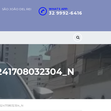
SÃO JOÃO DEL REI
WHATS APP:
32 9992-6416
241708032304_N
66241708032304_N