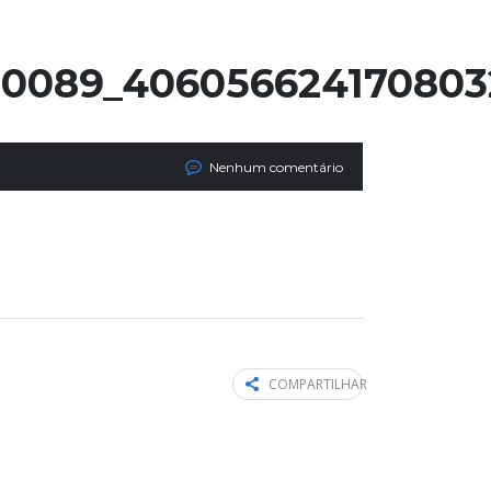
10089_40605662417080
Nenhum comentário
COMPARTILHAR