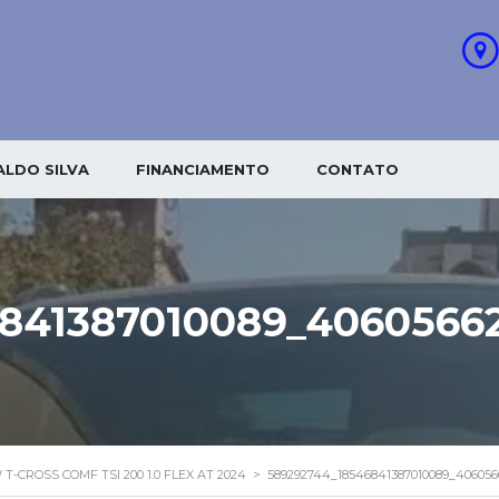
LDO SILVA
FINANCIAMENTO
CONTATO
841387010089_4060566
T-CROSS COMF TSI 200 1.0 FLEX AT 2024
>
589292744_18546841387010089_40605