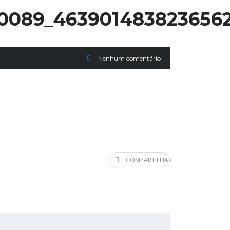
10089_463901483823656
Nenhum comentário
COMPARTILHAR