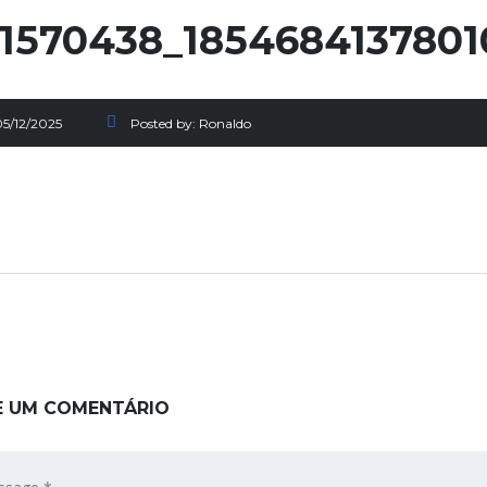
1570438_185468413780
05/12/2025
Posted by:
Ronaldo
E UM COMENTÁRIO