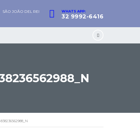
SÃO JOÃO DEL REI
WHATS APP:
32 9992-6416
838236562988_N
4838236562988_N