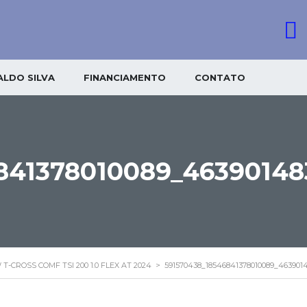
LDO SILVA
FINANCIAMENTO
CONTATO
841378010089_4639014
T-CROSS COMF TSI 200 1.0 FLEX AT 2024
>
591570438_18546841378010089_463901